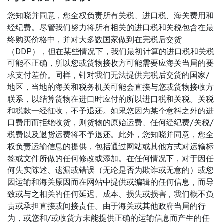
您知晓并同意，您全权负责所有关税、进口税、海关费用和
经纪费。尽管我们努力将所有相关的进口税和关税包含在最
终购买价格中，并对大多数国家做到在完税后交货
（DDP），但在某些情况下，我们最初计算的进口税和关税
可能不正确，所以您或货物接收方可能需要应海关当局的要
求支付差价。同样，针对我们无法提供完税后交货的国家/
地区，当地的海关和税务机关可能会直接与您或货物接收方
联系，以结算货物在进口时应付的所以进口税和关税。关税
和税款一经征收，不予退还。如果您因为某个意料之外的进
口费用而拒绝收货，则货物的原始运费、任何经纪费/关税/
税费以及退货运费将不予退还。此外，您知晓并同意，您全
权负责运输信息的提供，包括通过网站或其他方式对运输标
签或文件所做的任何修改或添加。在任何情况下，对于因任
何失实陈述、遗漏或错误（无论是否为欺诈或无意的）或您
因运输和海关原因而在网站中提供或编辑的任何信息，而导
致或与之相关的任何延迟、成本、损失或损害，我们概不负
责或承担直接或间接责任。由于海关或其他政府当局的行
为，或您和/或收货方未能提供正确的运输信息而产生的任