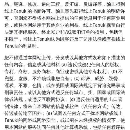
品、翻译、修改、逆向工程、反汇编、反编译等，除非得到
线上Tanuki的书面许可。除非事先获得线上Tanuki的明确许
可，否则您不得将本网站上提供的任何信息用于任何商业用
途，或将本网站用于其他企业的利益。线上Tanuki保留自行
决定其拒绝服务、终止帐户和/或取消订单的权利，包括但
不限于，当线上Tanuki认为顾客违反了适用法律或有损线上
Tanuki的利益时。
您不得通过本网站上传、分发或以其他方式发布如下描述的
任何内容、信息或其他材料 (a) 违反或侵犯任何人的版权、
专利、商标、服务商标、商业秘密或其他专有权利；(b) 不
完整、虚假、不准确或非您自有；(c) 诽谤、威胁、毁誉、
淫秽、不雅、色情，或在美国或国际法规定下背追究民事或
刑事责任，或以其他方式违反任何城市、州、国家或国际法
律或法规，或违反互联网协议；(d) 违反任何适用的出口管
制法律，将来自本网站的信息或软件（以任何方式）传达、
传送或传输至国外；(e) 试图以任何方式干扰本网站或线上
Tanuki的网络或网络安全，或试图在未经授权的情况下，使
用本网站的服务访问任何其他计算机系统，包括任何程序错