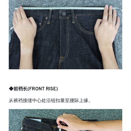
◆前裆长(FRONT RISE)
从裤裆接缝中心处沿钮扣量至腰际上缘。