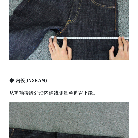
◆ 内长(INSEAM)
从裤裆接缝处沿内缝线测量至裤管下缘。