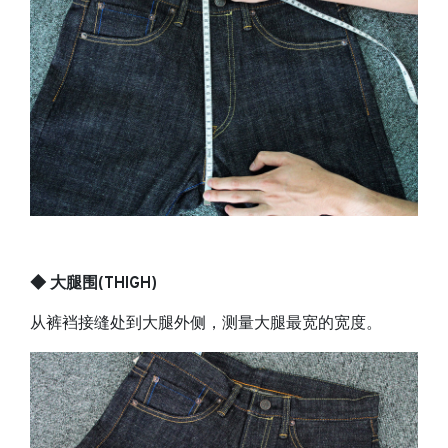
◆ 大腿围(THIGH)
从裤裆接缝处到大腿外侧，测量大腿最宽的宽度。